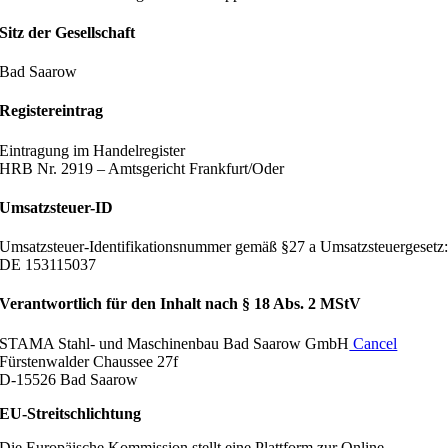
Sitz der Gesellschaft
Bad Saarow
Registereintrag
Eintragung im Handelregister
HRB Nr. 2919 – Amtsgericht Frankfurt/Oder
Umsatzsteuer-ID
Umsatzsteuer-Identifikationsnummer gemäß §27 a Umsatzsteuergesetz
DE 153115037
Verantwortlich für den Inhalt nach § 18 Abs. 2 MStV
STAMA Stahl- und Maschinenbau Bad Saarow GmbH
Cancel
Fürstenwalder Chaussee 27f
D-15526 Bad Saarow
EU-Streitschlichtung
Die Europäische Kommission stellt eine Plattform zur Online-